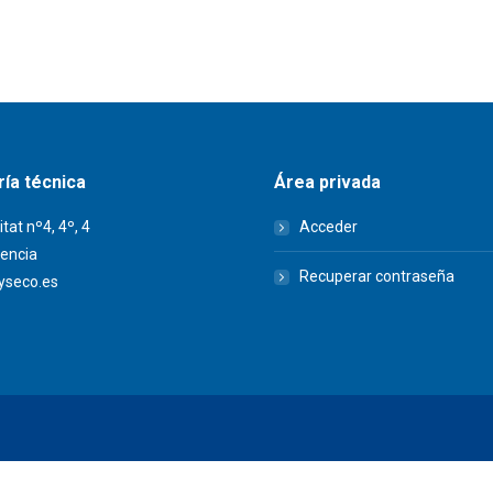
ía técnica
Área privada
itat nº4, 4º, 4
Acceder
encia
Recuperar contraseña
seco.es