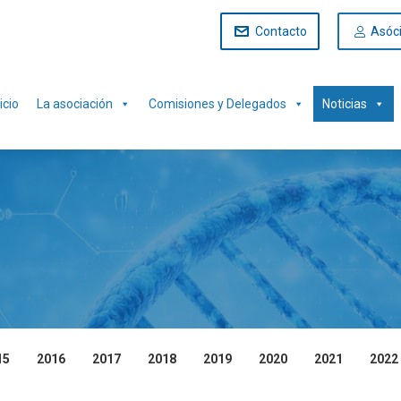
Contacto
Asóc
icio
La asociación
Comisiones y Delegados
Noticias
15
2016
2017
2018
2019
2020
2021
2022