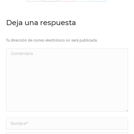
Share
Share
Share
Share
Share
on
on
on
on
on
Facebook
X
Pinterest
WhatsApp
LinkedIn
Deja una respuesta
Tu dirección de correo electrónico no será publicada.
Comentario
Nombre *