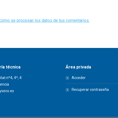
cómo se procesan los datos de tus comentarios.
ía técnica
Área privada
itat nº4, 4º, 4
Acceder
encia
Recuperar contraseña
seco.es