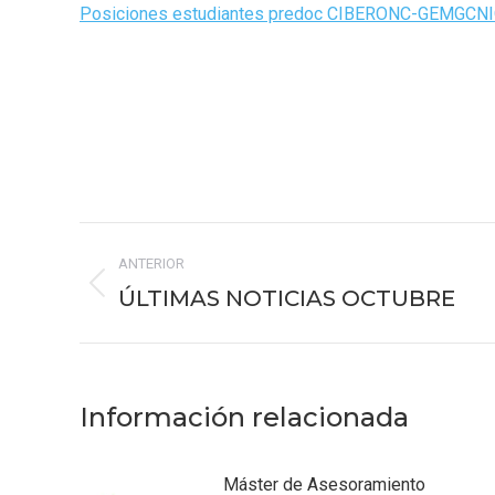
Posiciones estudiantes predoc CIBERONC-GEMGCN
Navegación
ANTERIOR
entre
ÚLTIMAS NOTICIAS OCTUBRE
Publicación
publicaciones
anterior:
Información relacionada
Máster de Asesoramiento