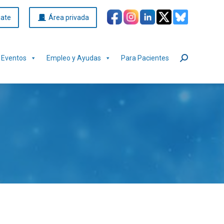
iate
Área privada
Eventos
Empleo y Ayudas
Para Pacientes
Buscar: