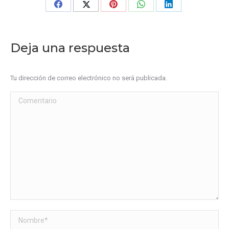
Share
Share
Share
Share
Share
on
on
on
on
on
Facebook
X
Pinterest
WhatsApp
LinkedIn
Deja una respuesta
Tu dirección de correo electrónico no será publicada.
Comentario
Nombre *