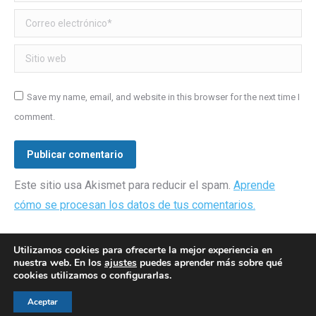
Correo electrónico *
Sitio web
Save my name, email, and website in this browser for the next time I
comment.
Publicar comentario
Este sitio usa Akismet para reducir el spam.
Aprende
cómo se procesan los datos de tus comentarios.
Utilizamos cookies para ofrecerte la mejor experiencia en
nuestra web. En los
ajustes
puedes aprender más sobre qué
cookies utilizamos o configurarlas.
© AEGH - Todos los derechos reservados
Aceptar
Aviso legal
|
Política de privacidad
|
Politica de cookies