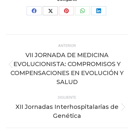
Share
Share
Share
Share
Share
on
on
on
on
on
Facebook
X
Pinterest
WhatsApp
LinkedIn
Navegación
ANTERIOR
entre
VII JORNADA DE MEDICINA
publicaciones
EVOLUCIONISTA: COMPROMISOS Y
Publicación
COMPENSACIONES EN EVOLUCIÓN Y
anterior:
SALUD
SIGUIENTE
XII Jornadas Interhospitalarias de
Publicación
Genética
siguiente: