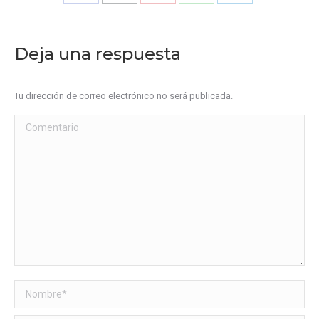
Share
Share
Share
Share
Share
on
on
on
on
on
Facebook
X
Pinterest
WhatsApp
LinkedIn
Deja una respuesta
Tu dirección de correo electrónico no será publicada.
Comentario
Nombre *