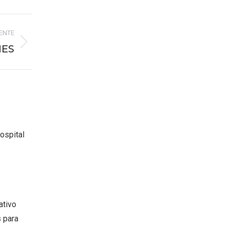
IENTE
NES
ospital
ativo
s para