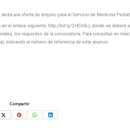
l lanza una oferta de empleo para el Servicio de Medicina Pediátr
en el enlace siguiente: http://bit.ly/2HEInBJ, donde se deberá ad
les, los requisitos de la convocatoria. Para consultas en relac
cat, indicando el número de referencia de este anuncio.
Compartir
Share
Share
Share
Share
on
on
on
on