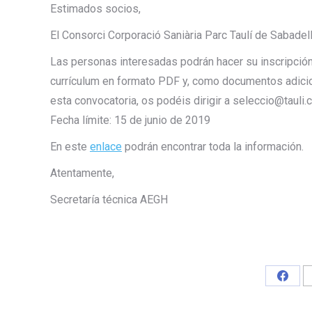
Estimados socios,
El Consorci Corporació Saniària Parc Taulí de Sabadel
Las personas interesadas podrán hacer su inscripción 
currículum en formato PDF y, como documentos adiciona
esta convocatoria, os podéis dirigir a seleccio@tauli.
Fecha límite: 15 de junio de 2019
En este
enlace
podrán encontrar toda la información.
Atentamente,
Secretaría técnica AEGH
Share
on