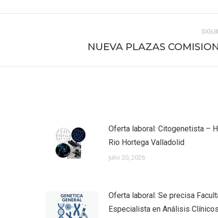
ook
X
Pinterest
WhatsApp
LinkedIn
SIGU
NUEVA PLAZAS COMISIO
Publicación
siguiente:
Oferta laboral: Citogenetista – H
Rio Hortega Valladolid
julio 20, 2026
Oferta laboral: Se precisa Facult
Especialista en Análisis Clínico