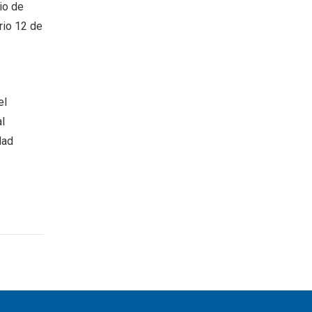
io de
rio 12 de
el
l
dad