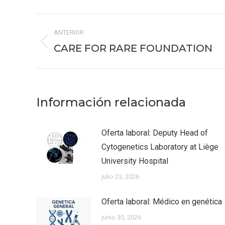
Faceb
Navegación
ANTERIOR
entre
CARE FOR RARE FOUNDATION
Publicación
publicaciones
anterior:
Información relacionada
Oferta laboral: Deputy Head of
Cytogenetics Laboratory at Liège
University Hospital
julio 23, 2026
Oferta laboral: Médico en genética
junio 30, 2026