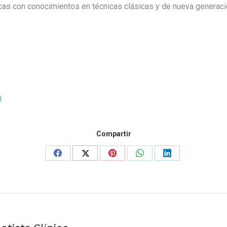
cas con conocimientos en técnicas clásicas y de nueva generació
u
Compartir
Share
Share
Share
Share
Share
on
on
on
on
on
Facebook
X
Pinterest
WhatsApp
LinkedIn