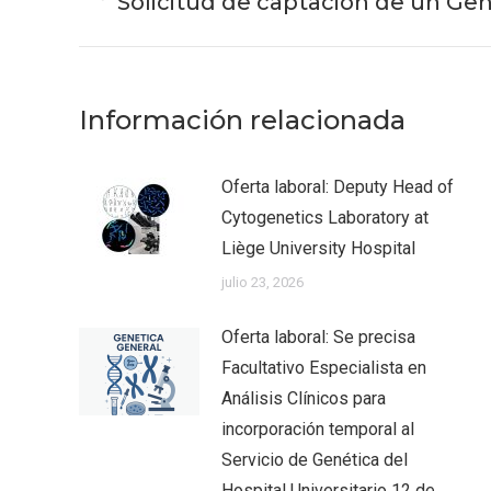
Solicitud de captación de un Gen
Publicación
publicaciones
anterior:
Información relacionada
Oferta laboral: Deputy Head of
Cytogenetics Laboratory at
Liège University Hospital
julio 23, 2026
Oferta laboral: Se precisa
Facultativo Especialista en
Análisis Clínicos para
incorporación temporal al
Servicio de Genética del
Hospital Universitario 12 de