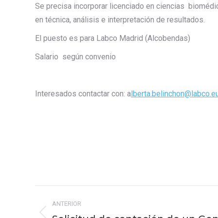
Se precisa incorporar licenciado en ciencias biomédi
en técnica, análisis e interpretación de resultados.
El puesto es para Labco Madrid (Alcobendas)
Salario según convenio
Interesados contactar con: a
lberta.belinchon@labco.e
Navegación
ANTERIOR
entre