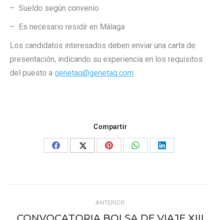
– Sueldo según convenio.
– Es necesario residir en Málaga
Los candidatos interesados deben enviar una carta de
presentación, indicando su experiencia en los requisitos
del puesto a
genetaq@genetaq.com
Compartir
Share
Share
Share
Share
Share
on
on
on
on
on
Facebook
X
Pinterest
WhatsApp
LinkedIn
Navegación
ANTERIOR
entre
CONVOCATORIA BOLSA DE VIAJE XIII