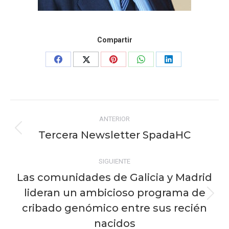
Compartir
Share
Share
Share
Share
Share
on
on
on
on
on
Facebook
X
Pinterest
WhatsApp
LinkedIn
Navegación
ANTERIOR
entre
Tercera Newsletter SpadaHC
Publicación
publicaciones
anterior:
SIGUIENTE
Las comunidades de Galicia y Madrid
lideran un ambicioso programa de
Publicación
cribado genómico entre sus recién
siguiente:
nacidos