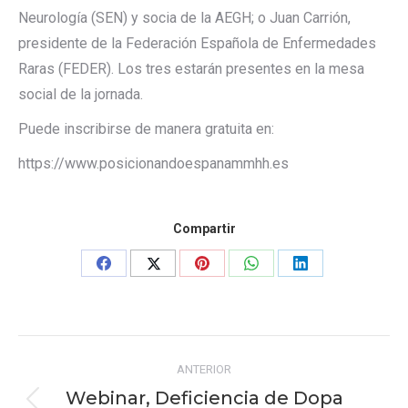
Neurología (SEN) y socia de la AEGH; o Juan Carrión,
presidente de la Federación Española de Enfermedades
Raras (FEDER). Los tres estarán presentes en la mesa
social de la jornada.
Puede inscribirse de manera gratuita en:
https://www.posicionandoespanammhh.es
Compartir
Share
Share
Share
Share
Share
on
on
on
on
on
Facebook
X
Pinterest
WhatsApp
LinkedIn
Navegación
ANTERIOR
entre
Webinar, Deficiencia de Dopa