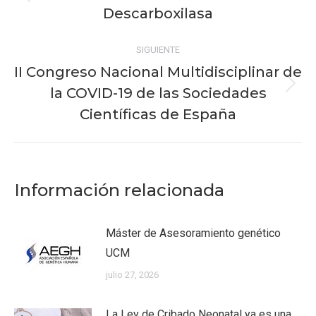
Publicación
publicaciones
Descarboxilasa
anterior:
SIGUIENTE
II Congreso Nacional Multidisciplinar de
la COVID-19 de las Sociedades
Publicación
siguiente:
Científicas de España
Información relacionada
Máster de Asesoramiento genético
UCM
julio 27, 2026
La Ley de Cribado Neonatal ya es una