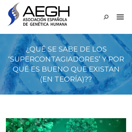
Buscar:
¿QUÉ SE SABE DE LOS
‘SUPERCONTAGIADORES’ Y POR
QUÉ ES BUENO QUE EXISTAN
(EN TEORÍA)??