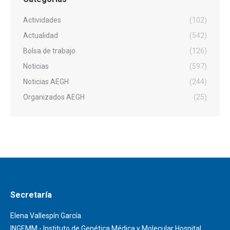
Actividades
(102)
Actualidad
(542)
Bolsa de trabajo
(126)
Noticias
(597)
Noticias AEGH
(244)
Organizados AEGH
(25)
Secretaría
Elena Vallespín García
INGEMM - Instituto de Genética Médica y Molecular Hospital