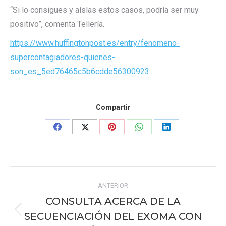
“Si lo consigues y aíslas estos casos, podría ser muy
positivo”, comenta Tellería.
https://www.huffingtonpost.es/entry/fenomeno-
supercontagiadores-quienes-
son_es_5ed76465c5b6cdde56300923
Compartir
Share
Share
Share
Share
Share
on
on
on
on
on
Facebook
X
Pinterest
WhatsApp
LinkedIn
Navegación
ANTERIOR
entre
CONSULTA ACERCA DE LA
publicaciones
SECUENCIACIÓN DEL EXOMA CON
Publicación