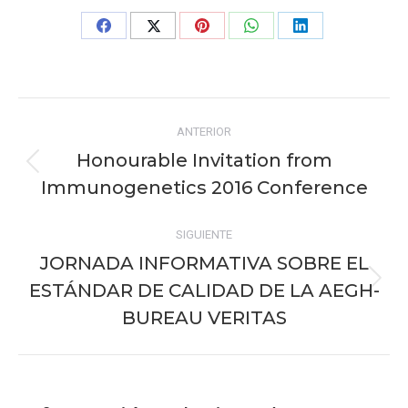
Share
Share
Share
Share
Share
on
on
on
on
on
Facebook
X
Pinterest
WhatsApp
LinkedIn
Navegación
ANTERIOR
entre
Honourable Invitation from
Publicación
publicaciones
Immunogenetics 2016 Conference
anterior:
SIGUIENTE
JORNADA INFORMATIVA SOBRE EL
ESTÁNDAR DE CALIDAD DE LA AEGH-
Publicación
siguiente:
BUREAU VERITAS