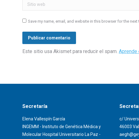
Sitio web
Save my name, email, and website in this browser for the next
Publicar comentario
Este sitio usa Akismet para reducir el spam.
Aprende 
Secretaría
Secretar
Elena Vallespín García
c/ Univers
INGEMM - Instituto de Genética Médica y
46003 Val
Molecular Hospital Universitario La Paz -
aegh@gey