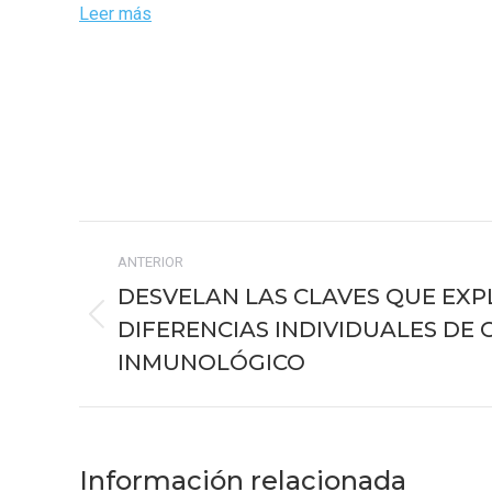
Leer más
Navegación
ANTERIOR
entre
DESVELAN LAS CLAVES QUE EXP
publicaciones
DIFERENCIAS INDIVIDUALES DE 
Publicación
anterior:
INMUNOLÓGICO
Información relacionada