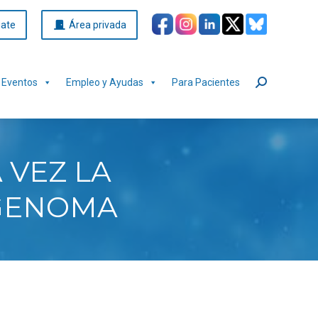
iate
Área privada
Eventos
Empleo y Ayudas
Para Pacientes
Buscar:
 VEZ LA
 GENOMA