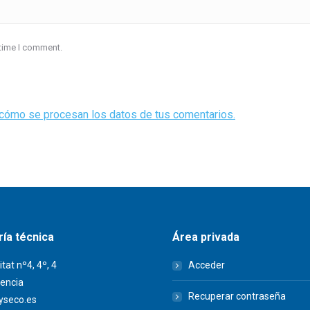
 time I comment.
cómo se procesan los datos de tus comentarios.
ía técnica
Área privada
itat nº4, 4º, 4
Acceder
encia
Recuperar contraseña
seco.es