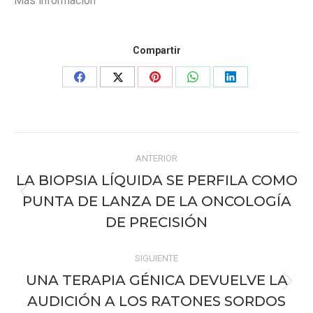
Más información
Compartir
Share
Share
Share
Share
Share
on
on
on
on
on
Facebook
X
Pinterest
WhatsApp
LinkedIn
Navegación
ANTERIOR
entre
LA BIOPSIA LÍQUIDA SE PERFILA COMO
publicaciones
PUNTA DE LANZA DE LA ONCOLOGÍA
Publicación
anterior:
DE PRECISIÓN
SIGUIENTE
UNA TERAPIA GÉNICA DEVUELVE LA
Publicación
AUDICIÓN A LOS RATONES SORDOS
siguiente: