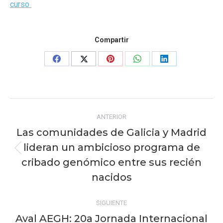
curso
Compartir
Share
Share
Share
Share
Share
on
on
on
on
on
Facebook
X
Pinterest
WhatsApp
LinkedIn
Navegación
ANTERIOR
entre
Las comunidades de Galicia y Madrid
publicaciones
lideran un ambicioso programa de
Publicación
cribado genómico entre sus recién
anterior:
nacidos
SIGUIENTE
Aval AEGH: 20a Jornada Internacional