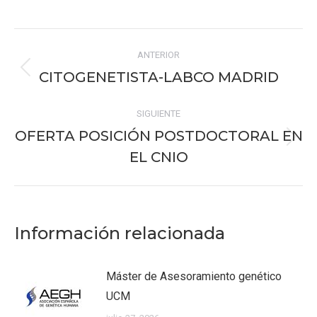
on
on
on
on
on
Facebook
X
Pinterest
WhatsApp
LinkedIn
Navegación
ANTERIOR
entre
CITOGENETISTA-LABCO MADRID
Publicación
publicaciones
anterior:
SIGUIENTE
OFERTA POSICIÓN POSTDOCTORAL EN
Publicación
EL CNIO
siguiente:
Información relacionada
Máster de Asesoramiento genético
UCM