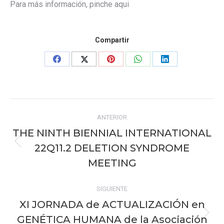
Para más información, pinche
aqui
Compartir
Share
Share
Share
Share
Share
on
on
on
on
on
Facebook
X
Pinterest
WhatsApp
LinkedIn
Navegación
ANTERIOR
entre
THE NINTH BIENNIAL INTERNATIONAL
publicaciones
22Q11.2 DELETION SYNDROME
Publicación
anterior:
MEETING
SIGUIENTE
XI JORNADA de ACTUALIZACIÓN en
GENÉTICA HUMANA de la Asociación
Publicación