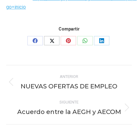
go=inicio
Compartir
Share
Share
Share
Share
Share
on
on
on
on
on
Facebook
X
Pinterest
WhatsApp
LinkedIn
Navegación
ANTERIOR
entre
NUEVAS OFERTAS DE EMPLEO
Publicación
publicaciones
anterior:
SIGUIENTE
Acuerdo entre la AEGH y AECOM
Publicación
siguiente: