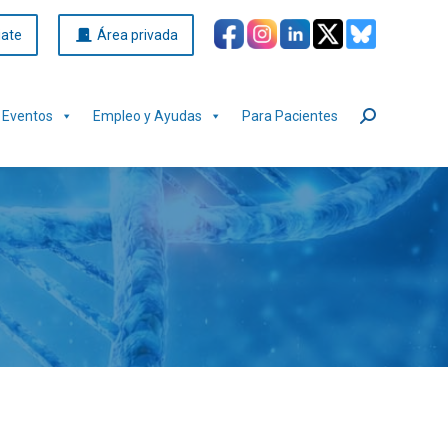
iate
Área privada
Eventos
Empleo y Ayudas
Para Pacientes
Buscar: