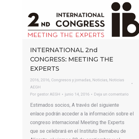
INTERNATIONAL 2nd
CONGRESS: MEETING THE
EXPERTS
2016
,
2016
,
Congresos y jornadas
,
Noticias
,
Noticias
AEGH
Por
gestor AEGH
junio 14, 2016
Deja un comentario
Estimados socios, A través del siguiente
enlace podrán acceder a la información sobre el
congreso internacional Meeting the Experts
que se celebrará en el Instituto Bernabeu de