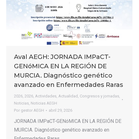
Aval AEGH: JORNADA IMPaCT-
GENóMICA EN LA REGIÓN DE
MURCIA. Diagnóstico genético
avanzado en Enfermedades Raras
2026
,
2026
,
Actividades
,
Actualidad
,
Congresos y jornadas
,
Noticias
,
Noticias AEGH
Por
gestor AEGH
abril 29, 2026
JORNADA IMPaCT-GENóMICA EN LA REGIÓN DE
MURCIA. Diagnóstico genético avanzado en
Enfermedades Raras.