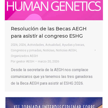
Resolución de las Becas AEGH
para asistir al congreso ESHG
2026
,
2026
,
Actividades
,
Actualidad
,
Ayudas y becas
,
Congresos y jornadas
,
Noticias
,
Noticias AEGH
,
Organizados AEGH
Por
gestor AEGH
marzo 20, 2026
Desde la secretaría de la AEGH nos complace
comunicaros que ya tenemos las tres ganadoras
de la Beca AEGH para asistir al ESHG 2026.