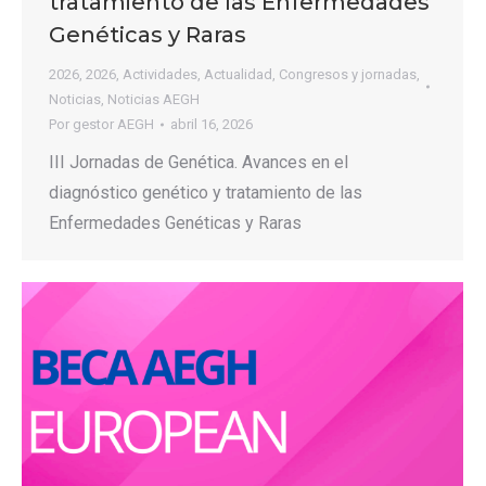
tratamiento de las Enfermedades
Genéticas y Raras
2026
,
2026
,
Actividades
,
Actualidad
,
Congresos y jornadas
,
Noticias
,
Noticias AEGH
Por
gestor AEGH
abril 16, 2026
III Jornadas de Genética. Avances en el
diagnóstico genético y tratamiento de las
Enfermedades Genéticas y Raras