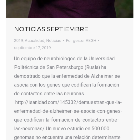
NOTICIAS SEPTIEMBRE
2019
,
Actualidad
,
Noticias
Por
gestor AEGH
septiembre 17, 2019
Un equipo de neurobiólogos de la Universidad
Politécnica de San Petersburgo (Rusia) ha
demostrado que la enfermedad de Alzheimer se
asocia con los genes que codifican la formación
de contactos entre las neuronas.
http://isanidad.com/145332/demuestran-que-la-
enfermedad-de-alzheimer-se-asocia-con-genes-
que-codifican-la-formacion-de-contactos-entre-
las-neuronas/ Un nuevo estudio en 500.000
genomas no encuentra una relación determinante