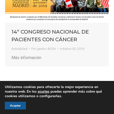
14º CONGRESO NACIONAL DE
PACIENTES CON CÁNCER
Actualidad
Por
gestor AEGH
octubre 30, 2019
Más información
Utilizamos cookies para ofrecerte la mejor experiencia en
nuestra web. En los
ajustes
puedes aprender más sobre qué
© AEGH - Todos los derechos reservados
cookies utilizamos o configurarlas.
Aviso legal
|
Política de privacidad
|
Politica de cookies
Aceptar