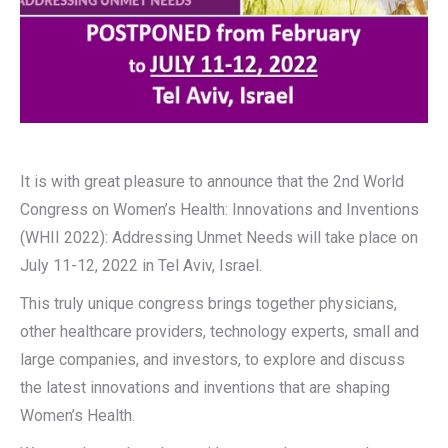
It is with great pleasure to announce that the 2nd World
Congress on Women’s Health: Innovations and Inventions
(WHII 2022): Addressing Unmet Needs will take place on
July 11-12, 2022 in Tel Aviv, Israel.
This truly unique congress brings together physicians,
other healthcare providers, technology experts, small and
large companies, and investors, to explore and discuss
the latest innovations and inventions that are shaping
Women’s Health.