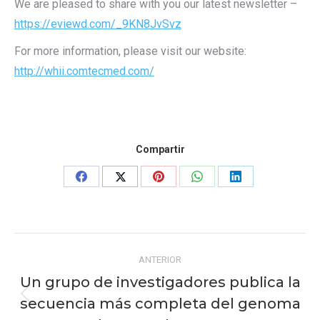
We are pleased to share with you our latest newsletter –
https://eviewd.com/_9KN8JvSvz
For more information, please visit our website:
http://whii.comtecmed.com/
Compartir
Share
Share
Share
Share
Share
on
on
on
on
on
Facebook
X
Pinterest
WhatsApp
LinkedIn
Navegación
ANTERIOR
entre
Un grupo de investigadores publica la
publicaciones
secuencia más completa del genoma
Publicación