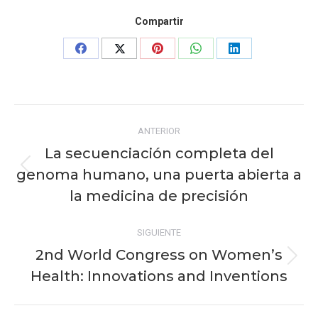
Compartir
Share
Share
Share
Share
Share
on
on
on
on
on
Facebook
X
Pinterest
WhatsApp
LinkedIn
Navegación
ANTERIOR
entre
La secuenciación completa del
publicaciones
genoma humano, una puerta abierta a
Publicación
anterior:
la medicina de precisión
SIGUIENTE
2nd World Congress on Women’s
Publicación
Health: Innovations and Inventions
siguiente: