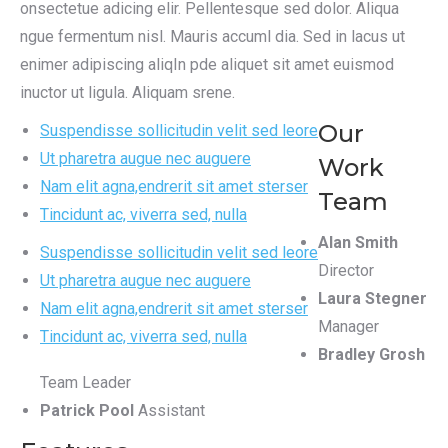
onsectetue adicing elir. Pellentesque sed dolor. Aliqua
ngue fermentum nisl. Mauris accuml dia. Sed in lacus ut
enimer adipiscing aliqIn pde aliquet sit amet euismod
inuctor ut ligula. Aliquam srene.
Our
Suspendisse sollicitudin velit sed leore
Ut pharetra augue nec auguere
Work
Nam elit agna,endrerit sit amet sterser
Team
Tincidunt ac, viverra sed, nulla
Alan Smith
Suspendisse sollicitudin velit sed leore
Director
Ut pharetra augue nec auguere
Laura Stegner
Nam elit agna,endrerit sit amet sterser
Manager
Tincidunt ac, viverra sed, nulla
Bradley Grosh
Team Leader
Patrick Pool
Assistant