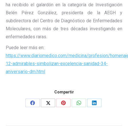
ha recibido el galardón en la categoría de Investigación
Belén Pérez González, presidenta de la AEGH y
subdirectora del Centro de Diagnóstico de Enfermedades
Moleculares, con más de tres décadas investigando en
enfermedades raras.
Puede leer más en:
https://www.diariomedico.com/medicina/profesion/homenaj
12-admirables-simbolizan-excelencia-sanidad-34-
aniversario-dm.html
Compartir
Share
Share
Share
Share
Share
on
on
on
on
on
Facebook
X
Pinterest
WhatsApp
LinkedIn