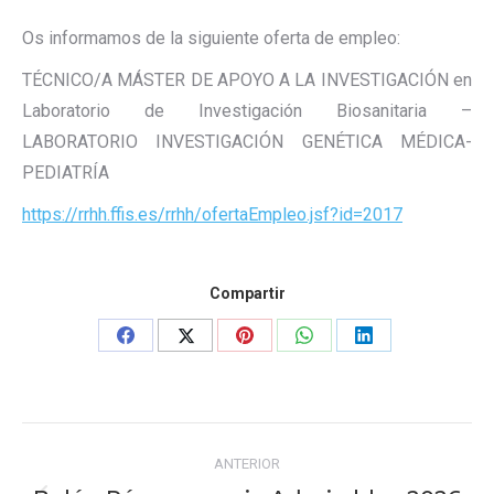
Os informamos de la siguiente oferta de empleo:
TÉCNICO/A MÁSTER DE APOYO A LA INVESTIGACIÓN en
Laboratorio de Investigación Biosanitaria –
LABORATORIO INVESTIGACIÓN GENÉTICA MÉDICA-
PEDIATRÍA
https://rrhh.ffis.es/rrhh/ofertaEmpleo.jsf?id=2017
Compartir
Share
Share
Share
Share
Share
on
on
on
on
on
Facebook
X
Pinterest
WhatsApp
LinkedIn
Navegación
ANTERIOR
entre