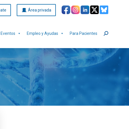
iate
Área privada
Eventos
Empleo y Ayudas
Para Pacientes
Buscar: