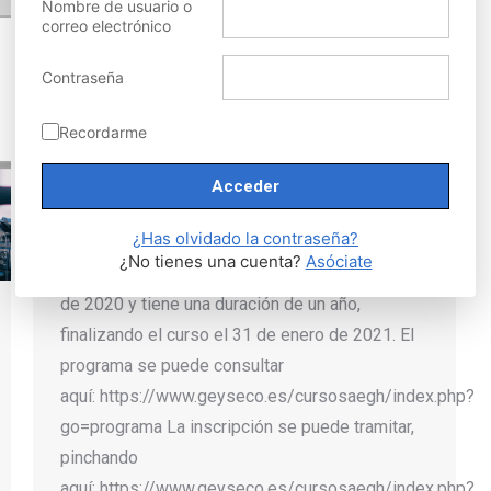
Nombre de usuario o
correo electrónico
Contraseña
TERCERA EDICIÓN DEL CURSO
Recordarme
DE ACTUALIZACIÓN GENÉTICA
ONLINE
Actividades
,
Actualidad
,
Eventos y Cursos AEGH
Por
gestor AEGH
noviembre 21, 2019
¿Has olvidado la contraseña?
¿No tienes una cuenta?
Asóciate
La fecha de inicio del curso es el 1 de febrero
de 2020 y tiene una duración de un año,
finalizando el curso el 31 de enero de 2021. El
programa se puede consultar
aquí: https://www.geyseco.es/cursosaegh/index.php?
go=programa La inscripción se puede tramitar,
pinchando
aquí: https://www.geyseco.es/cursosaegh/index.php?