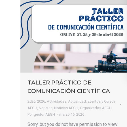
TALLER PRÁCTICO DE
COMUNICACIÓN CIENTÍFICA
2026
,
2026
,
Actividades
,
Actualidad
,
Eventos y Cursos
AEGH
,
Noticias
,
Noticias AEGH
,
Organizados AEGH
Por
gestor AEGH
marzo 16, 2026
Sorry, but you do not have permission to view