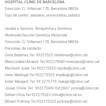
HOSPITAL CLÍNIC DE BARCELONA
Dirección: C/ Villarroel 170, Barcelona 08036
Tipo de centro: sanitario, universitario, público
Unidad o Servicio: Bioquímica y Genética
Molecular.Sección Genética Molecular
Dirección: C/ Villarroel 170, Barcelona 08036
Personas de contacto:
Celia Badenas Tel. 93225525 cbadenas@clinic.cat
María Isabel Álvarez Tel 932279940 mialvarez@clinic.cat
Meritxell Jodar Tel 932275525 mjodar@clinic.cat
Irene Madrigal Tel 932275525 imadbajo@clinic.cat
Ester Margarit. Tel. 93 2275719. margarit@clinic.cat
Josep Oriola. Tel.: 932275400 Ext:2667. joriola@clinic.cat
Rafael Oliva Tel 932275525 roliva@clinic.ub.es
Míriam Potrony Tel 932275525 potrony@clinic.cat