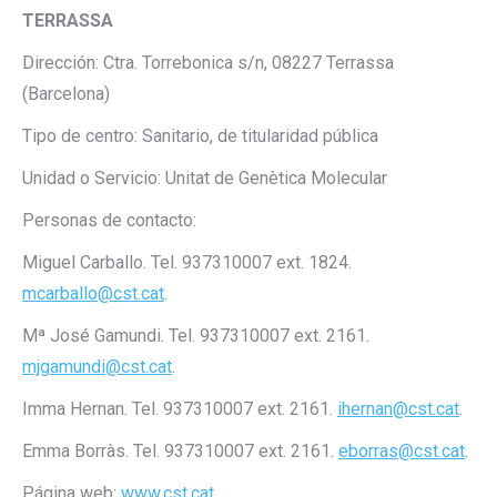
TERRASSA
Dirección: Ctra. Torrebonica s/n, 08227 Terrassa
(Barcelona)
Tipo de centro: Sanitario, de titularidad pública
Unidad o Servicio: Unitat de Genètica Molecular
Personas de contacto:
Miguel Carballo. Tel. 937310007 ext. 1824.
mcarballo@cst.cat
.
Mª José Gamundi. Tel. 937310007 ext. 2161.
mjgamundi@cst.cat
.
Imma Hernan. Tel. 937310007 ext. 2161.
ihernan@cst.cat
.
Emma Borràs. Tel. 937310007 ext. 2161.
eborras@cst.cat
.
Página web:
www.cst.cat