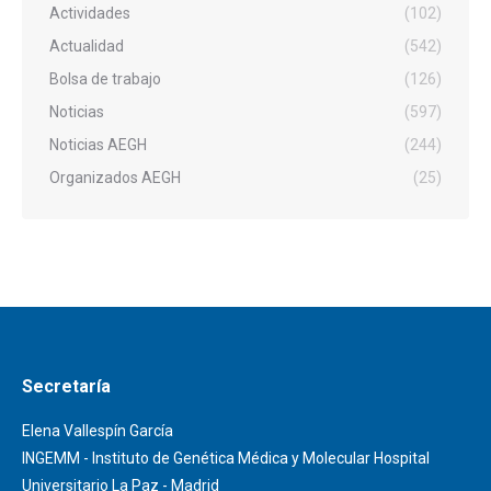
Actividades
(102)
Actualidad
(542)
Bolsa de trabajo
(126)
Noticias
(597)
Noticias AEGH
(244)
Organizados AEGH
(25)
Secretaría
Elena Vallespín García
INGEMM - Instituto de Genética Médica y Molecular Hospital
Universitario La Paz - Madrid