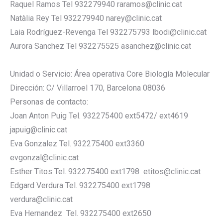
Raquel Ramos Tel 932279940 raramos@clinic.cat
Natàlia Rey Tel 932279940 narey@clinic.cat
Laia Rodríguez-Revenga Tel 932275793 lbodi@clinic.cat
Aurora Sanchez Tel 932275525 asanchez@clinic.cat
Unidad o Servicio: Área operativa Core Biología Molecular
Dirección: C/ Villarroel 170, Barcelona 08036
Personas de contacto:
Joan Anton Puig Tel. 932275400 ext5472/ ext4619
japuig@clinic.cat
Eva Gonzalez Tel. 932275400 ext3360
evgonzal@clinic.cat
Esther Titos Tel. 932275400 ext1798 etitos@clinic.cat
Edgard Verdura Tel. 932275400 ext1798
verdura@clinic.cat
Eva Hernandez Tel. 932275400 ext2650