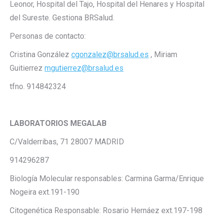
Leonor, Hospital del Tajo, Hospital del Henares y Hospital
del Sureste. Gestiona BRSalud.
Personas de contacto:
Cristina González
cgonzalez@brsalud.es
, Miriam
Guitierrez
mgutierrez@brsalud.es
tfno. 914842324
LABORATORIOS MEGALAB
C/Valderribas, 71 28007 MADRID
914296287
Biología Molecular responsables: Carmina Garma/Enrique
Nogeira ext.191-190
Citogenética Responsable: Rosario Hernáez ext.197-198