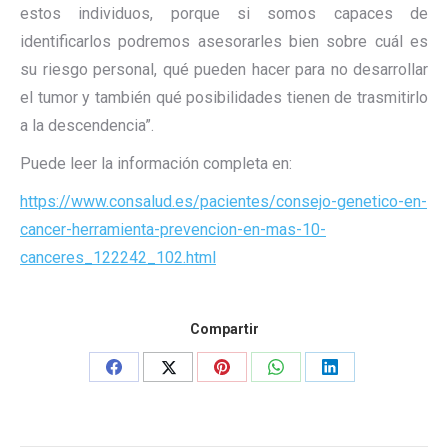
estos individuos, porque si somos capaces de
identificarlos podremos asesorarles bien sobre cuál es
su riesgo personal, qué pueden hacer para no desarrollar
el tumor y también qué posibilidades tienen de trasmitirlo
a la descendencia”.
Puede leer la información completa en:
https://www.consalud.es/pacientes/consejo-genetico-en-
cancer-herramienta-prevencion-en-mas-10-
canceres_122242_102.html
Compartir
Share
Share
Share
Share
Share
on
on
on
on
on
Facebook
X
Pinterest
WhatsApp
LinkedIn