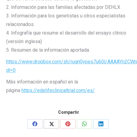
2. Información para las familias afectadas por DEHLX
3. Información para los genetistas u otros especialistas
relacionados.
4. Infografía que resume el desarrollo del ensayo clínico
(versión inglesa)
5. Resumen de la información aportada.
https://www.dropbox.com/sh/rugrj0ypes7u60l/AAAAYn2C
dl=0
Más información en español en la
página
https://edelifeclinicaltrial.com/es/
Compartir
Share
Share
Share
Share
Share