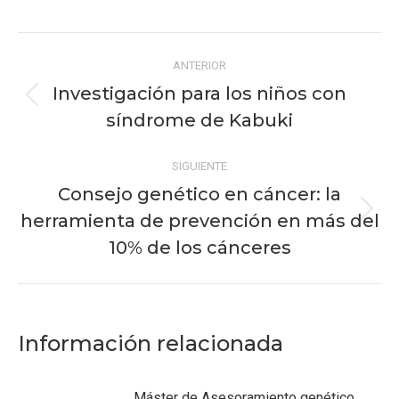
on
on
on
on
on
Facebook
X
Pinterest
WhatsApp
LinkedIn
Navegación
ANTERIOR
entre
Investigación para los niños con
Publicación
publicaciones
síndrome de Kabuki
anterior:
SIGUIENTE
Consejo genético en cáncer: la
herramienta de prevención en más del
Publicación
siguiente:
10% de los cánceres
Información relacionada
Máster de Asesoramiento genético