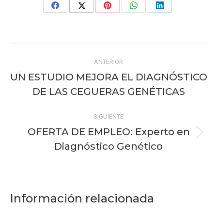
Share
Share
Share
Share
Share
on
on
on
on
on
Facebook
X
Pinterest
WhatsApp
LinkedIn
Navegación
ANTERIOR
entre
UN ESTUDIO MEJORA EL DIAGNÓSTICO
Publicación
publicaciones
DE LAS CEGUERAS GENÉTICAS
anterior:
SIGUIENTE
OFERTA DE EMPLEO: Experto en
Publicación
Diagnóstico Genético
siguiente:
Información relacionada