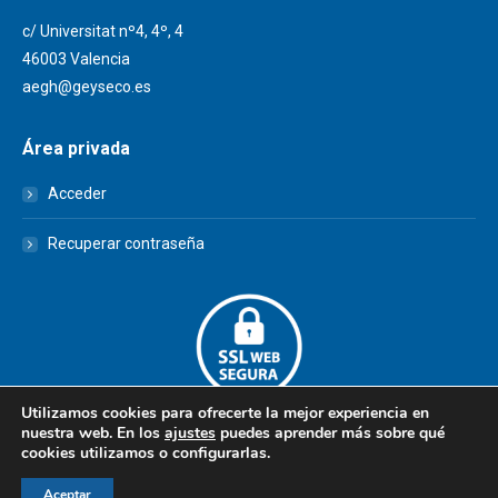
c/ Universitat nº4, 4º, 4
46003 Valencia
aegh@geyseco.es
Área privada
Acceder
Recuperar contraseña
Utilizamos cookies para ofrecerte la mejor experiencia en
nuestra web. En los
ajustes
puedes aprender más sobre qué
cookies utilizamos o configurarlas.
© AEGH - Todos los derechos reservados
Aceptar