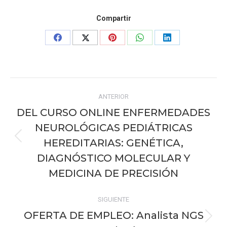
Compartir
Share
Share
Share
Share
Share
on
on
on
on
on
Facebook
X
Pinterest
WhatsApp
LinkedIn
Navegación
ANTERIOR
entre
DEL CURSO ONLINE ENFERMEDADES
publicaciones
NEUROLÓGICAS PEDIÁTRICAS
HEREDITARIAS: GENÉTICA,
Publicación
anterior:
DIAGNÓSTICO MOLECULAR Y
MEDICINA DE PRECISIÓN
SIGUIENTE
OFERTA DE EMPLEO: Analista NGS
Publicación