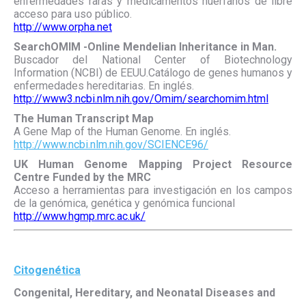
enfermedades raras y medicamentos huérfanos de libre
acceso para uso público.
http://www.orpha.net
SearchOMIM -Online Mendelian Inheritance in Man.
Buscador del National Center of Biotechnology
Information (NCBI) de EEUU.Catálogo de genes humanos y
enfermedades hereditarias. En inglés.
http://www3.ncbi.nlm.nih.gov/Omim/searchomim.html
The Human Transcript Map
A Gene Map of the Human Genome. En inglés.
http://www.ncbi.nlm.nih.gov/SCIENCE96/
UK Human Genome Mapping Project Resource
Centre Funded by the MRC
Acceso a herramientas para investigación en los campos
de la genómica, genética y genómica funcional
http://www.hgmp.mrc.ac.uk/
Citogenética
Congenital, Hereditary, and Neonatal Diseases and