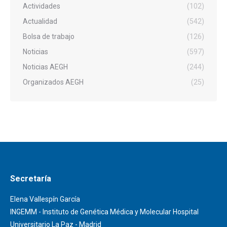
Actividades
(102)
Actualidad
(542)
Bolsa de trabajo
(126)
Noticias
(597)
Noticias AEGH
(244)
Organizados AEGH
(25)
Secretaría
Elena Vallespín García
INGEMM - Instituto de Genética Médica y Molecular Hospital
Universitario La Paz - Madrid