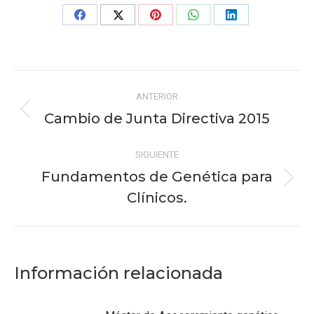
Share
Share
Share
Share
Share
on
on
on
on
on
Facebook
X
Pinterest
WhatsApp
LinkedIn
Navegación
ANTERIOR
entre
Cambio de Junta Directiva 2015
Publicación
publicaciones
anterior:
SIGUIENTE
Fundamentos de Genética para
Publicación
Clínicos.
siguiente:
Información relacionada