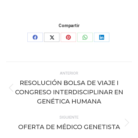
Compartir
Share
Share
Share
Share
Share
on
on
on
on
on
Facebook
X
Pinterest
WhatsApp
LinkedIn
Navegación
ANTERIOR
entre
RESOLUCIÓN BOLSA DE VIAJE I
publicaciones
CONGRESO INTERDISCIPLINAR EN
Publicación
anterior:
GENÉTICA HUMANA
SIGUIENTE
OFERTA DE MÉDICO GENETISTA
Publicación
siguiente: