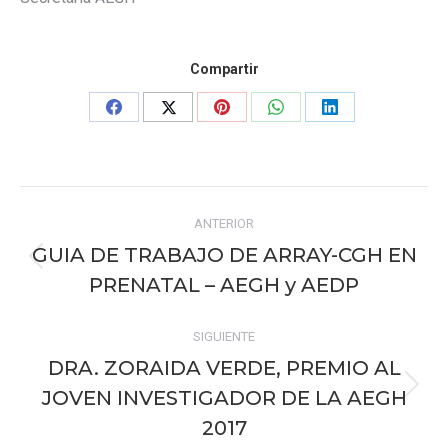
Compartir
Share
Share
Share
Share
Share
on
on
on
on
on
Facebook
X
Pinterest
WhatsApp
LinkedIn
Navegación
ANTERIOR
entre
GUIA DE TRABAJO DE ARRAY-CGH EN
Publicación
publicaciones
PRENATAL – AEGH y AEDP
anterior:
SIGUIENTE
DRA. ZORAIDA VERDE, PREMIO AL
JOVEN INVESTIGADOR DE LA AEGH
Publicación
siguiente:
2017