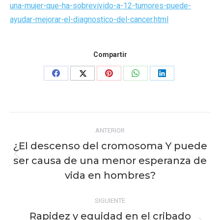
una-mujer-que-ha-sobrevivido-a-12-tumores-puede-
ayudar-mejorar-el-diagnostico-del-cancer.html
Compartir
Share
Share
Share
Share
Share
on
on
on
on
on
Facebook
X
Pinterest
WhatsApp
LinkedIn
Navegación
ANTERIOR
entre
¿El descenso del cromosoma Y puede
publicaciones
ser causa de una menor esperanza de
Publicación
anterior:
vida en hombres?
SIGUIENTE
Rapidez y equidad en el cribado