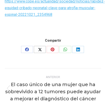
https://www.cope.es/actualidad/sociedad/noticias/rapidez-
equidad-cribado-neonatal-clave-para-atrofia-muscular-
espinal-20221021_2354968
Compartir
Share
Share
Share
Share
Share
on
on
on
on
on
Facebook
X
Pinterest
WhatsApp
LinkedIn
Navegación
ANTERIOR
entre
El caso único de una mujer que ha
publicaciones
sobrevivido a 12 tumores puede ayudar
Publicación
anterior:
a mejorar el diagnóstico del cáncer