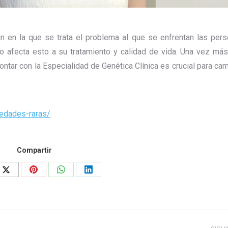
in en la que se trata el problema al que se enfrentan las per
o afecta esto a su tratamiento y calidad de vida. Una vez más
ontar con la Especialidad de Genética Clínica es crucial para ca
medades-raras/
Compartir
Share
Share
Share
Share
on
on
on
on
ook
X
Pinterest
WhatsApp
LinkedIn