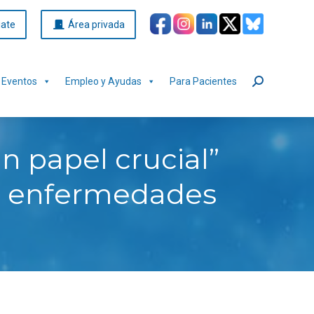
iate
Área privada
Eventos
Empleo y Ayudas
Para Pacientes
Buscar:
n papel crucial”
con enfermedades