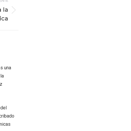
IENTE
 la
ica
es una
la
oz
 del
cribado
micas