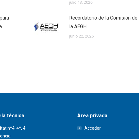
julio 13, 2026
 para
Recordatorio de la Comisión de 
a
la AEGH
junio 22, 2026
ía técnica
Área privada
itat nº4, 4º, 4
Acceder
encia