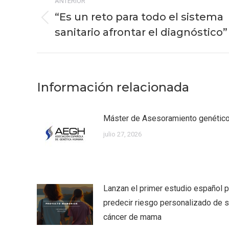
ANTERIOR
entre
“Es un reto para todo el sistema
Publicación
publicaciones
sanitario afrontar el diagnóstico”
anterior:
Información relacionada
Máster de Asesoramiento genéti
julio 27, 2026
Lanzan el primer estudio español p
predecir riesgo personalizado de su
cáncer de mama