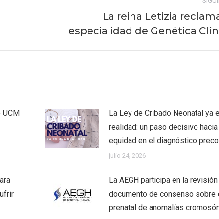
SIGU
La reina Letizia reclama
Publicación
especialidad de Genética Clín
siguiente:
co UCM
La Ley de Cribado Neonatal ya 
realidad: un paso decisivo hacia 
equidad en el diagnóstico prec
julio 24, 2026
ara
La AEGH participa en la revisión
frir
documento de consenso sobre 
prenatal de anomalías cromosó