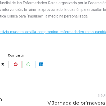
a Mundial de las Enfermedades Raras organizado por la Federació
ntervención, la reina ha aprovechado la ocasión para resaltar la
ica Clínica para “impulsar” la medicina personalizada.
letizia-muestra-sevilla-compromiso-enfermedades-raras-cambi
Compartir
Share
Share
Share
Share
on
on
on
on
ook
X
Pinterest
WhatsApp
LinkedIn
SIGU
n
V Jornada de primavera