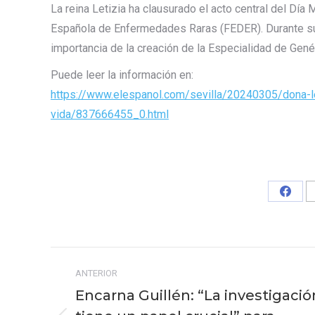
La reina Letizia ha clausurado el acto central del Dí
Española de Enfermedades Raras (FEDER). Durante su i
importancia de la creación de la Especialidad de Genét
Puede leer la información en:
https://www.elespanol.com/sevilla/20240305/dona-
vida/837666455_0.html
Share
on
Faceb
Navegación
ANTERIOR
entre
Encarna Guillén: “La investigació