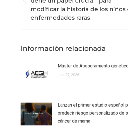
publicaciones
tiene un papel crucial” para
Publicación
modificar la historia de los niños
anterior:
enfermedades raras
Información relacionada
Máster de Asesoramiento genéti
julio 27, 2026
Lanzan el primer estudio español p
predecir riesgo personalizado de su
cáncer de mama