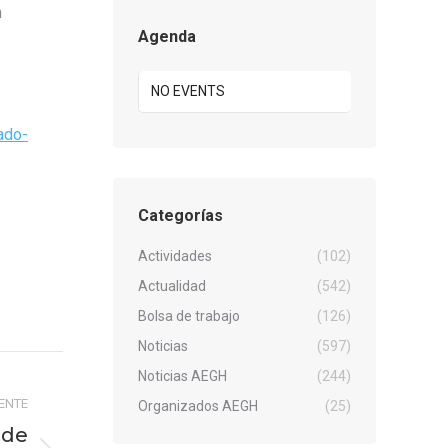
n
Agenda
NO EVENTS
ado-
Categorías
Actividades
(102)
Actualidad
(542)
Bolsa de trabajo
(126)
Noticias
(597)
Noticias AEGH
(244)
IENTE
Organizados AEGH
(25)
 de