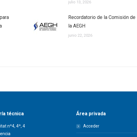
julio 13, 2026
 para
Recordatorio de la Comisión de 
a
la AEGH
junio 22, 2026
ía técnica
Área privada
itat nº4, 4º, 4
Acceder
encia