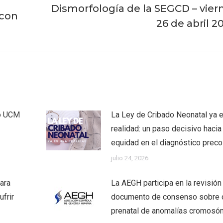
Dismorfología de la SEGCD – vier
Publicación
 con
siguiente:
26 de abril 2
co UCM
La Ley de Cribado Neonatal ya 
realidad: un paso decisivo hacia 
equidad en el diagnóstico prec
julio 24, 2026
ara
La AEGH participa en la revisión
frir
documento de consenso sobre 
prenatal de anomalías cromosó