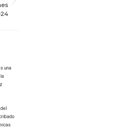
nes
024
es una
la
oz
 del
cribado
micas