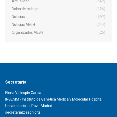
Actualidad
(542)
Bolsa de trabajo
(126)
Noticias
(597)
Noticias AEGH
(244)
Organizados AEGH
(25)
Secretaría
Elena Vallespín García
INGEMM - Instituto de Genética Médica y Molecular Hospital
Universitario La Paz - Madrid
secretaria@aegh.org