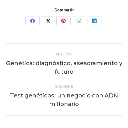
Compartir
Share
Share
Share
Share
Share
on
on
on
on
on
Facebook
X
Pinterest
WhatsApp
LinkedIn
Navegación
ANTERIOR
entre
Genética: diagnóstico, asesoramiento y
Publicación
publicaciones
futuro
anterior:
SIGUIENTE
Test genéticos: un negocio con ADN
Publicación
millonario
siguiente: