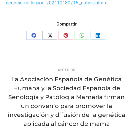
negocio-millonario-202110180216_noticia.html
>
Compartir
Share
Share
Share
Share
Share
on
on
on
on
on
Facebook
X
Pinterest
WhatsApp
LinkedIn
Navegación
ANTERIOR
entre
La Asociación Española de Genética
publicaciones
Humana y la Sociedad Española de
Senología y Patología Mamaria firman
Publicación
un convenio para promover la
anterior:
investigación y difusión de la genética
aplicada al cáncer de mama