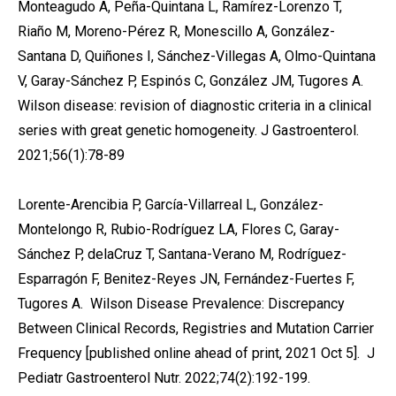
Monteagudo A, Peña-Quintana L, Ramírez-Lorenzo T,
Riaño M, Moreno-Pérez R, Monescillo A, González-
Santana D, Quiñones I, Sánchez-Villegas A, Olmo-Quintana
V, Garay-Sánchez P, Espinós C, González JM, Tugores A.
Wilson disease: revision of diagnostic criteria in a clinical
series with great genetic homogeneity. J Gastroenterol.
2021;56(1):78-89
Lorente-Arencibia P, García-Villarreal L, González-
Montelongo R, Rubio-Rodríguez LA, Flores C, Garay-
Sánchez P, delaCruz T, Santana-Verano M, Rodríguez-
Esparragón F, Benitez-Reyes JN, Fernández-Fuertes F,
Tugores A. Wilson Disease Prevalence: Discrepancy
Between Clinical Records, Registries and Mutation Carrier
Frequency [published online ahead of print, 2021 Oct 5]. J
Pediatr Gastroenterol Nutr. 2022;74(2):192-199.