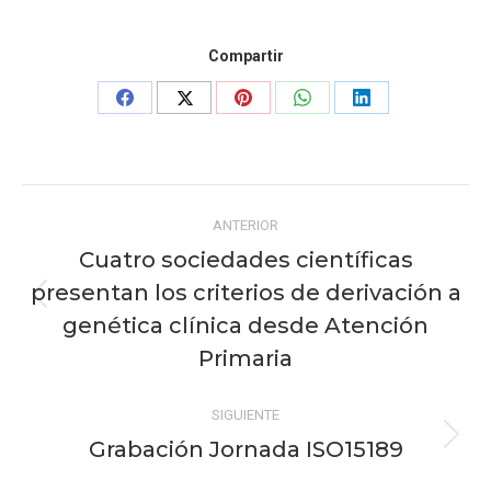
Compartir
Share
Share
Share
Share
Share
on
on
on
on
on
Facebook
X
Pinterest
WhatsApp
LinkedIn
Navegación
ANTERIOR
entre
Cuatro sociedades científicas
publicaciones
presentan los criterios de derivación a
Publicación
genética clínica desde Atención
anterior:
Primaria
SIGUIENTE
Grabación Jornada ISO15189
Publicación
siguiente: