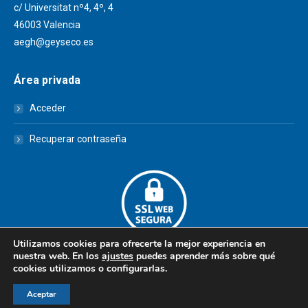
c/ Universitat nº4, 4º, 4
46003 Valencia
aegh@geyseco.es
Área privada
Acceder
Recuperar contraseña
Utilizamos cookies para ofrecerte la mejor experiencia en
nuestra web. En los
ajustes
puedes aprender más sobre qué
cookies utilizamos o configurarlas.
© AEGH - Todos los derechos reservados
Aceptar
Aviso legal
|
Política de privacidad
|
Politica de cookies