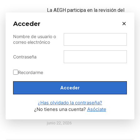
La AEGH participa en la revisión del
documento de consenso sobre cribado
×
Acceder
prenatal de anomalías cromosómicas
Nombre de usuario o
julio 13, 2026
correo electrónico
“A día de hoy, España está limitada para
Contraseña
cumplir con el objetivo de integrar la
medicina genómica en la práctica
Recordarme
asistencial”
junio 30, 2026
¿Has olvidado la contraseña?
Recordatorio de la Comisión de Ética
¿No tienes una cuenta?
Asóciate
de la AEGH
junio 22, 2026