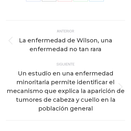
Share
Share
Share
Share
Share
on
on
on
on
on
Facebook
X
Pinterest
WhatsApp
LinkedIn
Navegación
ANTERIOR
entre
La enfermedad de Wilson, una
Publicación
publicaciones
enfermedad no tan rara
anterior:
SIGUIENTE
Un estudio en una enfermedad
minoritaria permite identificar el
mecanismo que explica la aparición de
Publicación
siguiente:
tumores de cabeza y cuello en la
población general