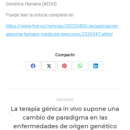
Genética Humana (AEGH).
Puede leer la noticia completa en:
https://www.rtve.es/noticias/20220403/secuenciacion-
genoma-humano-medicina-precision/2326547.shtml
Compartir
Share
Share
Share
Share
Share
on
on
on
on
on
Facebook
X
Pinterest
WhatsApp
LinkedIn
Navegación
ANTERIOR
entre
La terapia génica in vivo supone una
publicaciones
cambio de paradigma en las
Publicación
anterior:
enfermedades de origen genético